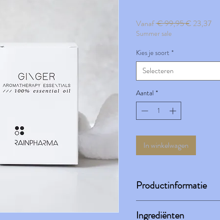
Normale
Ve
Vanaf
 € 99,95 
€ 23,37
Summer sale
prijs
Kies je soort
*
Selecteren
Aantal
*
In winkelwagen
Productinformatie
Ze bevatten de levenskracht van
Ingrediënten
waarnemen. Aan essentiële oli