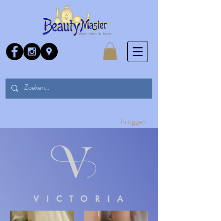
Inloggen