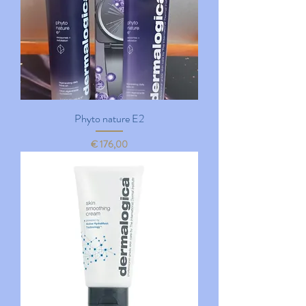
Phyto nature E2
Prijs
€ 176,00