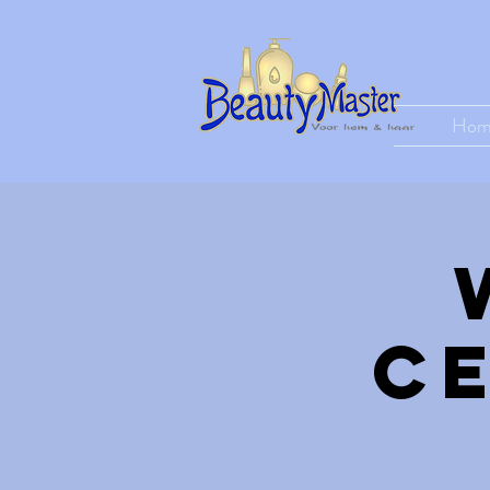
Hom
c