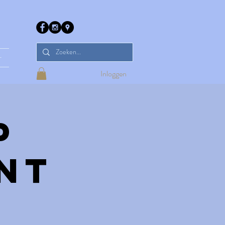
r
Inloggen
p
nt