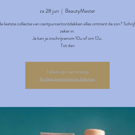
za 28 jun
  |  
BeautyMaster
j de laatste collectie van centpurcentontdekken alles omtrent de zon? Schrijf
zeker in.
Je kan je inschrijvenom 10u of om 12u.
Tot dan
Tickets zijn niet te koop
Andere evenementen bekijken