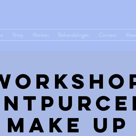
e
Shop
Merken
Behandelingen
Contact
Mee
Worksho
entpurce
make up