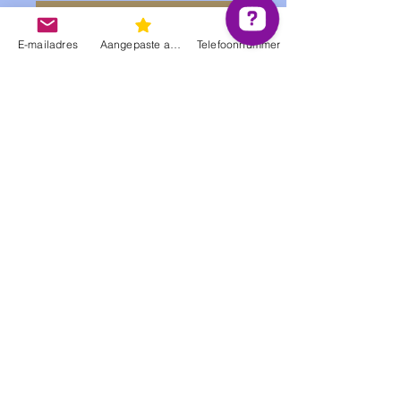
In winkelwagen
E-mailadres
Aangepaste actie
Telefoonnummer
Jezelf in de watten leggen en toch tijd
winnen. Toegegeven, het klinkt te mooi
om waar te zijn maar After Oil Magic 11
speelt het klaar!
Nog geen beoordelingen
Deel je mening. Wees de eerste die een
beoordeling achterlaat.
Geef een beoordeling
BeautyMaster, Fr. Dottermansstraat 25 3060 Bertem,
goedele@beautymaster.be
, 0495/360656