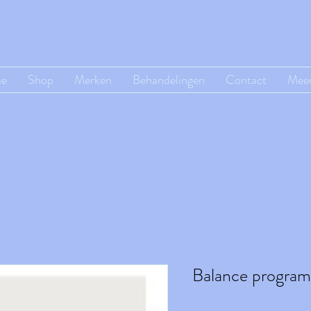
e
Shop
Merken
Behandelingen
Contact
Mee
Balance program