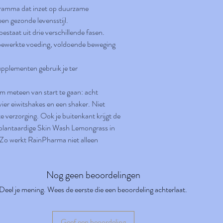
Q10 45 softgels
ramma dat inzet op duurzame
Omega 3 90 softgels
n gezonde levensstijl.
High Tech Aox (antioxidant) 4
staat uit drie verschillende fasen.
Magnesium (Water relax) 120 
onbewerkte voeding, voldoende beweging
Balanced Sugar System 30 ca
Skin wash lemongrass 500ml
Handleiding
pplementen gebruik je ter
Receptenbundel (digitaal) is i
begeleiding.*
 om meteen van start te gaan: acht
er eiwitshakes en een shaker. Niet
e verzorging. Ook je buitenkant krijgt de
plantaardige Skin Wash Lemongrass in
. Zo werkt RainPharma niet alleen
Nog geen beoordelingen
Deel je mening. Wees de eerste die een beoordeling achterlaat.
Geef een beoordeling