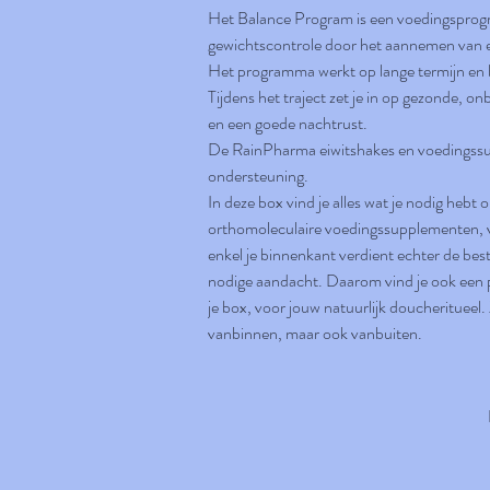
Het Balance Program is een voedingsprog
gewichtscontrole door het aannemen van ee
Het programma werkt op lange termijn en be
Tijdens het traject zet je in op gezonde, 
en een goede nachtrust.
De RainPharma eiwitshakes en voedingssu
ondersteuning.
In deze box vind je alles wat je nodig hebt
orthomoleculaire voedingssupplementen, vi
enkel je binnenkant verdient echter de best
nodige aandacht. Daarom vind je ook een 
je box, voor jouw natuurlijk doucheritueel
vanbinnen, maar ook vanbuiten.