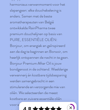
harmonieus verwenmoment voor het
slapengaan: elke douchebeleving is
anders. Samen met de beste
aromatherapeuten van België
ontwikkelde RainPharma twee
premium douchelijnen op basis van
PURE, ESSENTIËLE OLIËN:
Bonjour, om energiek en geïnspireerd
aan de dag te beginnen en Bonsoir, om
heerlijk ontspannen de nacht in te gaan.
Bonjour Premium After Oil is jouw
bondgenoot in de ochtend. Weelderige
verwennerij én kostbare tijdsbesparing
werden samengebracht in een
stimulerende en verzorgende mix van
oliën. We selecteerden de meest
kostbare en zuivere essentiële oliën
voor een weldadige en intens geurige