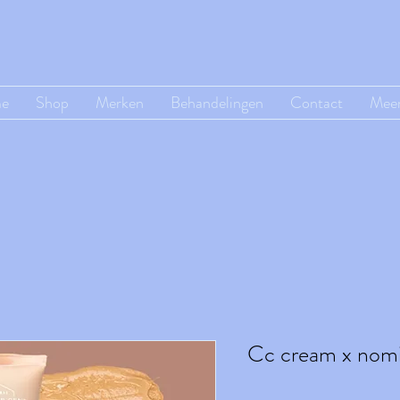
e
Shop
Merken
Behandelingen
Contact
Mee
Cc cream x nom