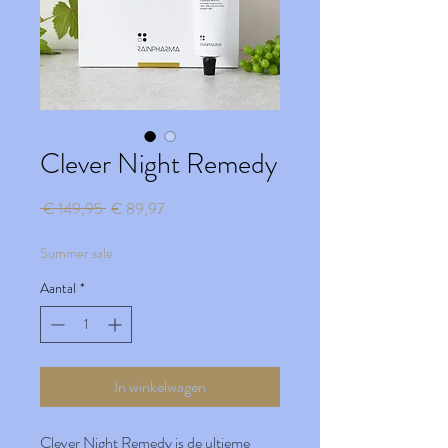
Clever Night Remedy
Normale
Verkoopprijs
 € 149,95 
€ 89,97
prijs
Summer sale
Aantal
*
In winkelwagen
Clever Night Remedy is de ultieme