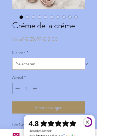
Crème de la crème
Normale
Verkoopprijs
Vanaf
 € 25,99 
€13,00
prijs
Kleuren
*
Aantal
*
In winkelwagen
De Crème de la Crème is een
oogschaduw in moussevorm met een