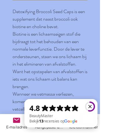
Detoxifying Broccoli Seed Caps is een
supplement dat naast broccoli ook
biotine en choline bevat.
Biotine is een lichaamseigen stof die
bijdraagt tot het behouden van een
normale leverfunctie. Door de lever te
ondersteunen, staan we ons lichaam bij
in het elimineren van afvalstoffen.
Want het opstapelen van afvalstoffen is
iets wat ons lichaam uit balans kan
brengen.
Wanneer we vetmassa verliezen,
komen heel wat afvalstoffen die in de
vetcellen waren opgeslagen terug vrij in
de bloedbaan. Gelukkig weet ons
lichaam daar wel raad mee als de
E-mailadres
Aangepaste actie
Telefoonnummer
leverfunctie normaal verloopt dankzij
BeautyMaster Bekijk 13 recensies op Google
onder andere choline.