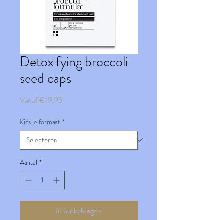
Detoxifying broccoli
seed caps
Verkoopprijs
Vanaf
€19,95
Kies je formaat
*
Aantal
*
In winkelwagen