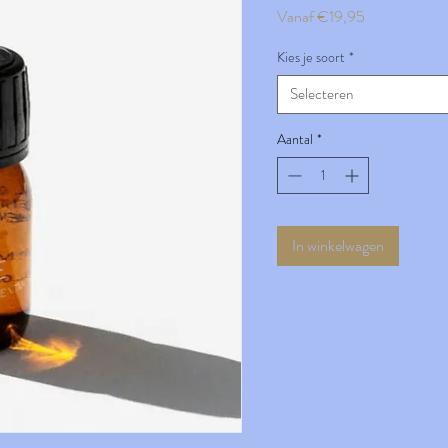
Verkoopprijs
Vanaf
€19,95
Kies je soort
*
Selecteren
Aantal
*
In winkelwagen