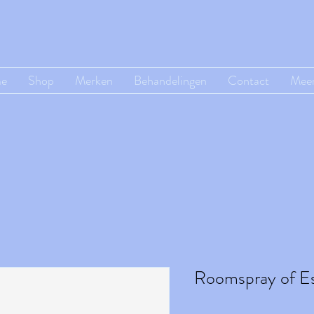
e
Shop
Merken
Behandelingen
Contact
Mee
Roomspray of Es