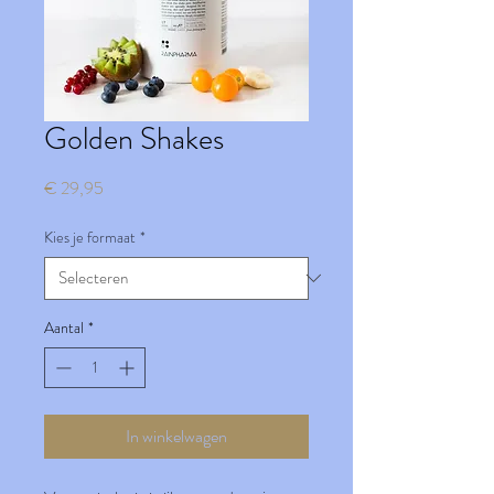
Golden Shakes
Prijs
€ 29,95
Kies je formaat
*
Aantal
*
In winkelwagen