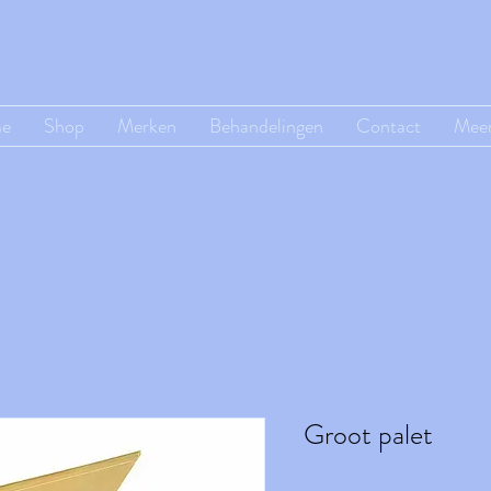
e
Shop
Merken
Behandelingen
Contact
Mee
Groot palet