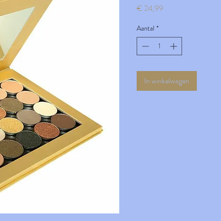
Prijs
€ 24,99
Aantal
*
In winkelwagen