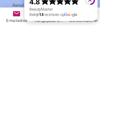
Aantal
*
E-mailadres
Aangepaste actie
Telefoonnummer
BeautyMaster Bekijk 13 recensies op Google
In winkelwagen
Ontdek onze 3 nieuwe huisgeuren.
Nog geen beoordelingen
Deel je mening. Wees de eerste die een
beoordeling achterlaat.
Geef een beoordeling
BeautyMaster, Fr. Dottermansstraat 25 3060 Bertem,