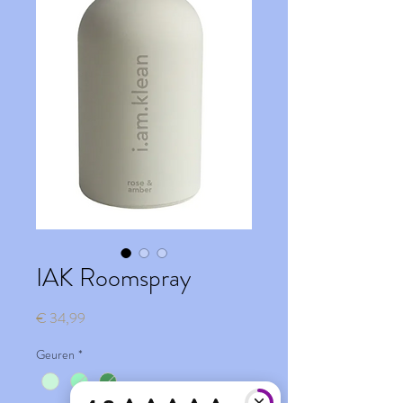
IAK Roomspray
Prijs
€ 34,99
Geuren
*