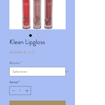
Klean Lipgloss
Normale
Verkoopprijs
 € 21,99 
€ 11,00
prijs
Kleuren
*
Aantal
*