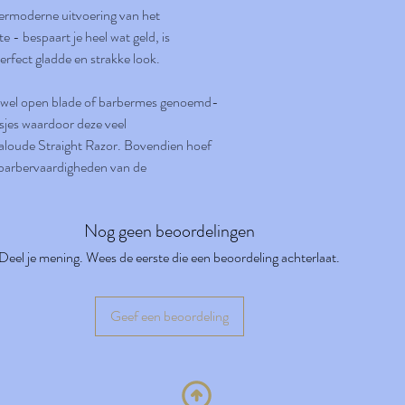
populair en erg gegeerd is. Oo
ermoderne uitvoering van het
bakkebaarden en sikjes.
e - bespaart je heel wat geld, is
erfect gladde en strakke look.
k wel open blade of barbermes genoemd-
sjes waardoor deze veel
e aloude Straight Razor. Bovendien hoef
 barbervaardigheden van de
Nog geen beoordelingen
Deel je mening. Wees de eerste die een beoordeling achterlaat.
Geef een beoordeling