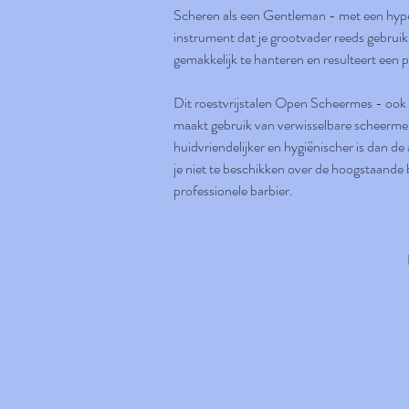
Scheren als een Gentleman - met een hyp
instrument dat je grootvader reeds gebruikt
gemakkelijk te hanteren en resulteert een p
Dit roestvrijstalen Open Scheermes - oo
maakt gebruik van verwisselbare scheerme
huidvriendelijker en hygiënischer is dan d
je niet te beschikken over de hoogstaande
professionele barbier.