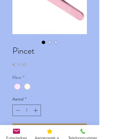
Pincet
Prijs
€ 9,99
Kleur
*
Aantal
*
In winkelwagen
E-mailadres
Aangepaste actie
Telefoonnummer