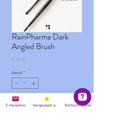
RainPharma Dark
Angled Brush
Prijs
€ 19,95
Aantal
*
In winkelwagen
E-mailadres
Aangepaste actie
Telefoonnummer
Ideaal voor een fijn lijntje.