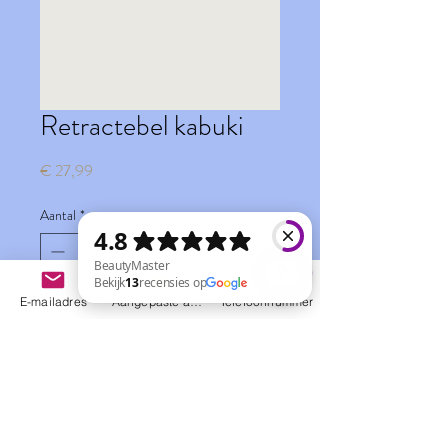
Retractebel kabuki
Prijs
€ 27,99
Aantal
*
E-mailadres
Aangepaste actie
Telefoonnummer
In winkelwagen
BeautyMaster Bekijk 13 recensies op Google
Nog geen beoordelingen
Deel je mening. Wees de eerste die een
beoordeling achterlaat.