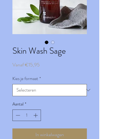
Skin Wash Sage
Verkoopprijs
Vanaf
€15,95
Kies je formaat
*
Aantal
*
In winkelwagen