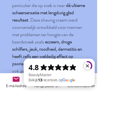
particulier die op zoek is naar
dé ultieme
scheersensatie met langdurig glad
resultaat
. Deze shaving cream werd
voornamelijk ontwikkeld voor mannen
met problemen ter hoogte van de
baardstreek zoals
eczeem, droge
schilfers, jeuk, roodheid, dermatitis en
heeft zelfs een weldadig effect op
psoriasis
. Deze scheerschuim is dus
ook geschikt voor alle gevoelige
huidtypes. Het parfum is hypoallergeen
en uitgesproken mannelijk aantrekkelijk
E-mailadres
Aangepaste actie
Telefoonnummer
met toetsen van sandelhout, leder en
BeautyMaster Bekijk 13 recensies op Google
amber.
Productinformatie
MEN3 Shaving Cream in bulletpoints