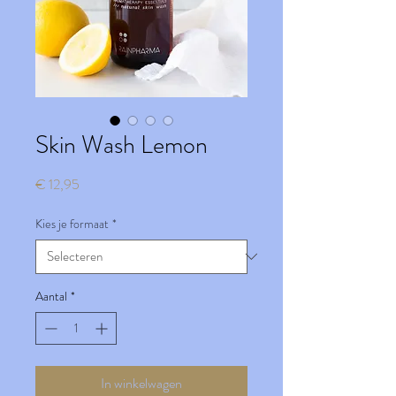
Skin Wash Lemon
Prijs
€ 12,95
Kies je formaat
*
Aantal
*
In winkelwagen