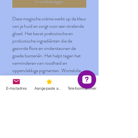
In winkelwagen
Deze magische crème werkt op de kleur
van je huid en zorgt voor een stralende
gloed. Het bevat prebiotische en
probiotische ingrediënten die de
gezonde flora en ondersteunen de
goede bacteriën. Het helpt tegen het
verminderen van roodheid en
oppervlakkige pigmenten. Wortelolie,
jojoba en argan zorgen voor de zonnige
vloed. Extracten van de honingboom
E-mailadres
Aangepaste actie
Telefoonnummer
geven de huid een anti-stress boost.
Frambozen geven je gelaat een niet
afwasbaar, licht gebruind tintje. Zalig,
alsof je heel het jaar op vakantie bent
geweest.