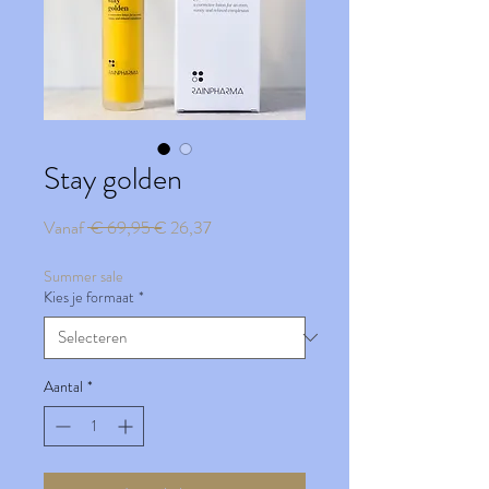
Stay golden
Normale
Verkoopprijs
Vanaf
 € 69,95 
€ 26,37
prijs
Summer sale
Kies je formaat
*
Aantal
*