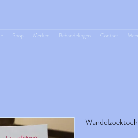
e
Shop
Merken
Behandelingen
Contact
Mee
Wandelzoektoc