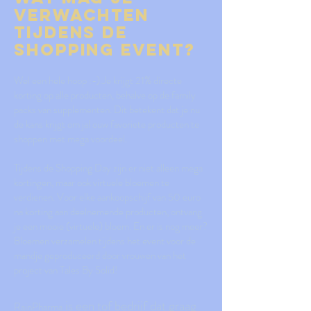
verwachten
tijdens de
Shopping event?
Wel een hele hoop :-).Je krijgt 21% directe
korting op alle producten, behalve op de family
packs van supplementen. Dit betekent dat je nu
de kans krijgt om jal ouw favoriete producten te
shoppen met mega voordeel.
Tijdens de Shopping Day zijn er niet alleen mega
kortingen, maar ook virtuele bloemen te
verdienen. Voor elke aankoopschijf van 50 euro
na korting aan deelnemende producten, ontvang
je een mooie (virtuele) bloem. En er is nog meer?
Bloemen verzamelen tijdens het event voor de
mandje geproduceerd door vrouwen van het
project van Tales By Solid!
is een tof bedrijf dat graag
RainPharma