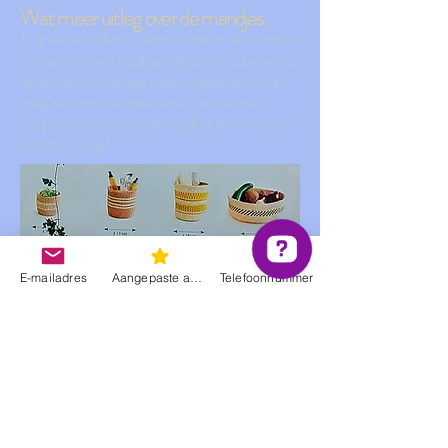
Wat meer uitleg over de mandjes.
Er zijn vier verschillende maten manden en elke m
and kan
omruilen voor een bepaald aantal bloemen. Super simpel,
kijk naar de foto en je weet precies hoeveel bloemen je
nodig hebt voor je favoriete mand. Dus, start met
shoppen en verzamel zo veel mogelijk bloemen voor jouw
perfecte Mandje!
E-mailadres
Aangepaste actie
Telefoonnummer
BeautyMaster Bekijk 13 recensies op Google
50 euro na korting (1 bloem) ? Dan ontvang jij de
mand van 9 cm diameter.
150 euro na korting (2 bloemen) ? Dan ontvang jij
de mand van 13 cm diameter.