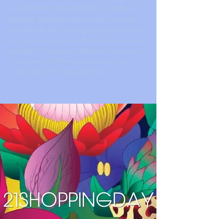
ook andere mensen helpt in andere
landen. Daarom
werken ze dit jaar samen
met Tales By Solid, een organisatie die zich inzet
om vrouwen in onderontwikkelde landen aan werk
te helpen. Het project in Kenya dat ze steunen,
wordt door RainPharma ondersteund. Dus 2
super deals 21% en een goed doel.