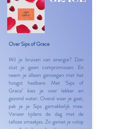
Over Sips of Grace
Wil je bruisen van energie? Dan
sluit je geen compromissen. En
neem je alleen genoegen met het
hoogst haalbare. Met ‘Sips of
Grace’ kies je voor lekker en
gezond water. Overal waar je gaat,
pak je je Sips gemakkelijk mee.
Varieer tijdens de dag met de
talloze smaakjes. Zo geniet je volop